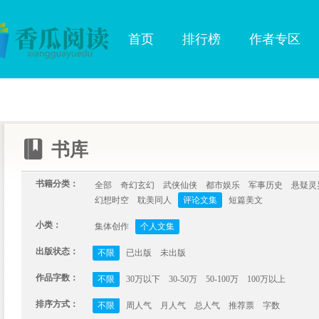
首页
排行榜
作者专区
书库
书籍分类：
全部
奇幻玄幻
武侠仙侠
都市娱乐
军事历史
悬疑灵
幻想时空
耽美同人
评论文集
短篇美文
小类：
集体创作
个人文集
出版状态：
不限
已出版
未出版
作品字数：
不限
30万以下
30-50万
50-100万
100万以上
排序方式：
不限
周人气
月人气
总人气
推荐票
字数